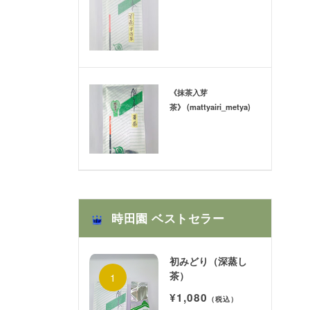
《抹茶入芽
茶》 (mattyairi_metya)
時田園 ベストセラー
初みどり（深蒸し
茶）
¥1,080
（税込）