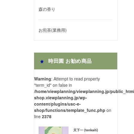
森の香り
お煎茶(業務用)
時田園 お勧め商品
Warning
: Attempt to read property
"term_id" on false in
/home/viewplanning/viewplanning.jp/public_html
shop.viewplanning.jp/wp-
content/plugins/usc-e-
shop/functions/template_func.php
on
line
2378
天下一 (tenkaiti)