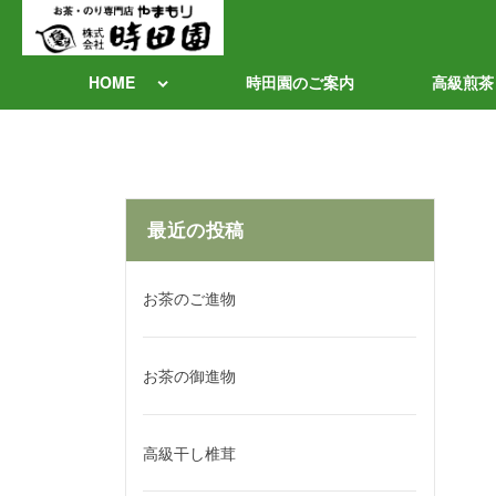
HOME
時田園のご案内
高級煎茶
最近の投稿
お茶のご進物
お茶の御進物
高級干し椎茸