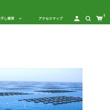
0
級干し椎茸
アクセスマップ