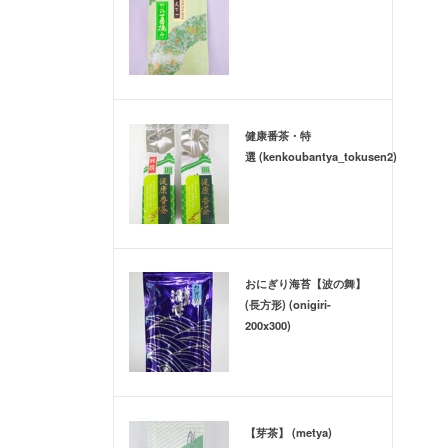
健康番茶・特
選 (kenkoubantya_tokusen2)
おにぎり海苔【波の舞】
(長方形) (onigiri-
200x300)
【芽茶】 (metya)