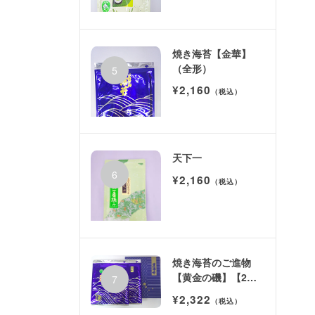
焼き海苔【金華】
（全形）
¥2,160
（税込）
天下一
¥2,160
（税込）
焼き海苔のご進物
【黄金の磯】【2帖
箱入】
¥2,322
（税込）