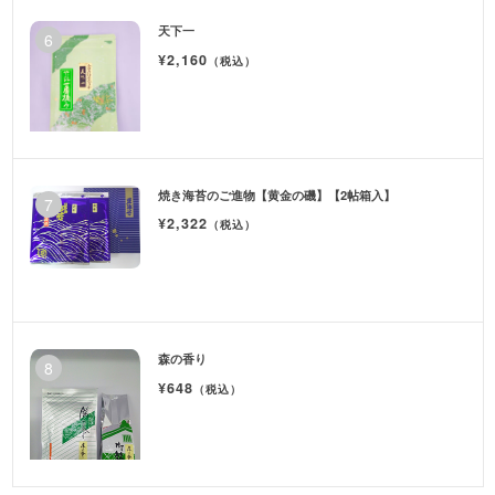
天下一
¥2,160
（税込）
焼き海苔のご進物【黄金の磯】【2帖箱入】
¥2,322
（税込）
森の香り
¥648
（税込）