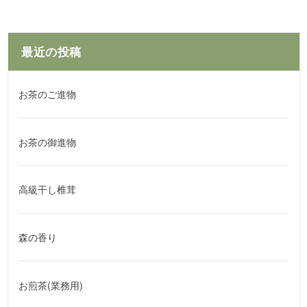
最近の投稿
お茶のご進物
お茶の御進物
高級干し椎茸
森の香り
お煎茶(業務用)