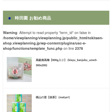
時田園 お勧め商品
Warning
: Attempt to read property "term_id" on false in
/home/viewplanning/viewplanning.jp/public_html/tokitaen-
shop.viewplanning.jp/wp-content/plugins/usc-e-
shop/functions/template_func.php
on line
2378
高級南高梅【800g入り】 (kisyu_kanjuku_ume3-
300x200)
桃山の昔【抹茶】 (matya1)