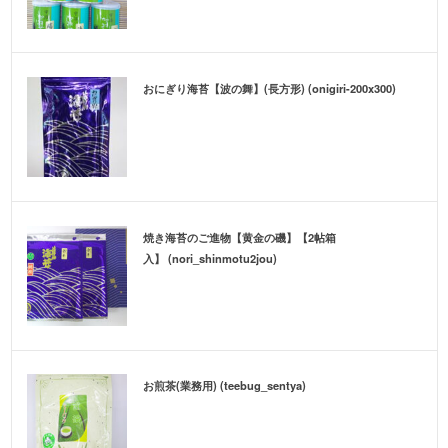
おにぎり海苔【波の舞】(長方形) (onigiri-200x300)
焼き海苔のご進物【黄金の磯】【2帖箱
入】 (nori_shinmotu2jou)
お煎茶(業務用) (teebug_sentya)