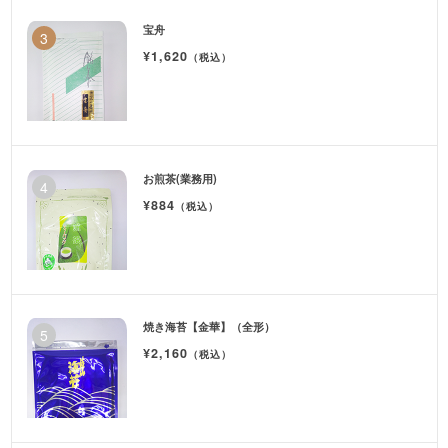
宝舟
¥1,620
（税込）
お煎茶(業務用)
¥884
（税込）
焼き海苔【金華】（全形）
¥2,160
（税込）